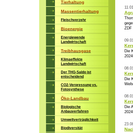
Tierhaltung
11.0
Massentierhaltung
Agr
Thor
Fleischverzehr
gege
ZDF 
Bioenergie
Energiewende
09.0
Landwirtschaft
Ker
Treibhausgase
Die 
2024
Klimaeffekte
Landwirtschaft
08.0
Der THG-Saldo ist
Ker
entscheidend
Die 
Welt
CO2-Verpressung vs.
Fotosynthese
08.0
Öko-Landbau
Ker
Die 
Biologische
Anbauverfahren
2024
Umweltverträglichkeit
23.0
Biodiversität
Nach