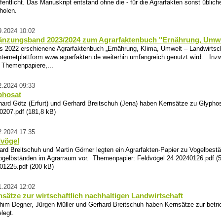
fentlicht. Das Manuskript entstand ohne die - für die Agrarfakten sonst üblic
holen.
9.2024 10:02
änzungsband 2023/2024 zum Agrarfaktenbuch "Ernährung, Umwelt
2022 erschienene Agrarfaktenbuch „Ernährung, Klima, Umwelt – Landwirtschaf
Internetplattform www.agrarfakten.de weiterhin umfangreich genutzt wird. In
 Themenpapiere,...
2.2024 09:33
phosat
hard Götz (Erfurt) und Gerhard Breitschuh (Jena) haben Kernsätze zu Glyphos
0207.pdf (181,8 kB)
2.2024 17:35
dvögel
ard Breitschuh und Martin Görner legten ein Agrarfakten-Papier zu Vogelbes
ogelbständen im Agrarraum vor. Themenpapier: Feldvögel 24 20240126.pdf (5
01225.pdf (200 kB)
1.2024 12:02
sätze zur wirtschaftlich nachhaltigen Landwirtschaft
him Degner, Jürgen Müller und Gerhard Breitschuh haben Kernsätze zur betrie
legt.