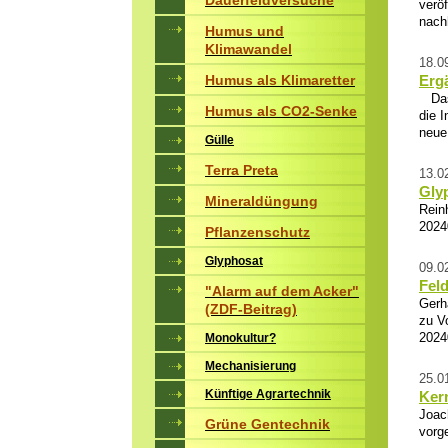
Dauerfeldversuche
veröf
nach
Humus und
Klimawandel
18.0
Humus als Klimaretter
Erg
Das 
Humus als CO2-Senke
die 
neue
Gülle
Terra Preta
13.0
Gly
Mineraldüngung
Rein
2024
Pflanzenschutz
Glyphosat
09.0
Fel
"Alarm auf dem Acker"
Gerh
(ZDF-Beitrag)
zu V
2024
Monokultur?
Mechanisierung
25.0
Künftige Agrartechnik
Kern
Joac
Grüne Gentechnik
vorge