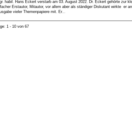
gr. habil. Hans Eckert verstarb am 03. August 2022. Dr. Eckert gehörte zur kle
acher Erstautor, Mitautor, vor allem aber als ständiger Diskutant wirkte er a
usgabe vieler Themenpapiere mit. Er...
äge: 1 - 10 von 67