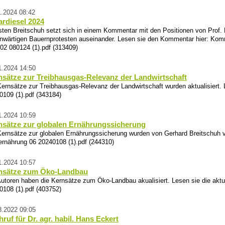
1.2024 08:42
ardiesel 2024
sten Breitschuh setzt sich in einem Kommentar mit den Positionen von Prof
nwärtigen Bauernprotesten auseinander. Lesen sie den Kommentar hier: Ko
02 080124 (1).pdf (313409)
1.2024 14:50
nsätze zur Treibhausgas-Relevanz der Landwirtschaft
Kernsätze zur Treibhausgas-Relevanz der Landwirtschaft wurden aktualisiert.
0109 (1).pdf (343184)
1.2024 10:59
nsätze zur globalen Ernährungssicherung
Kernsätze zur globalen Ernährungssicherung wurden von Gerhard Breitschuh vo
ernährung 06 20240108 (1).pdf (244310)
1.2024 10:57
nsätze zum Öko-Landbau
Autoren haben die Kernsätze zum Öko-Landbau akualisiert. Lesen sie die aktu
0108 (1).pdf (403752)
8.2022 09:05
ruf für Dr. agr. habil. Hans Eckert