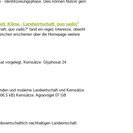
he - Identifizierungsphase. Dies können Nutzer gern
, Klima - Landwirtschaft, quo vadis"
t, quo vadis?“ fand ein reges Interesse, obwohl
zwischen erschienen über die Homepage weitere
at vorgelegt. Kernsätze: Glyphosat 24
tänden und moderne Landwirtschaft und Kernsätze
06,5 kB) Kernsätze: Agrarvögel 07 GB
bswirtschaftlich nachhaltigen Landwirtschaft