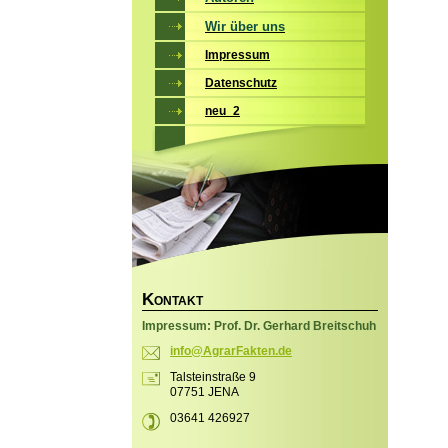
Wir über uns
Impressum
Datenschutz
neu_2
K
ONTAKT
Impressum: Prof. Dr. Gerhard Breitschuh
info@Agr
arFakten
.de
Talsteinstraße 9
07751 JENA
03641 426927