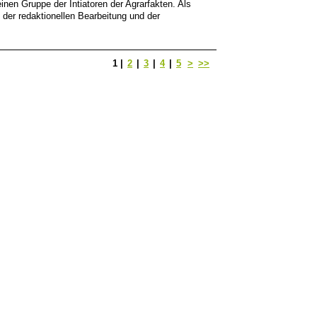
inen Gruppe der Intiatoren der Agrarfakten. Als
n der redaktionellen Bearbeitung und der
1
|
2
|
3
|
4
|
5
>
>>