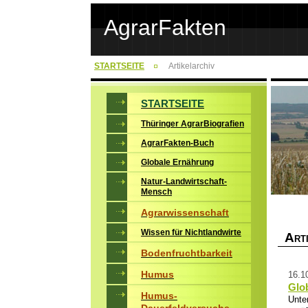
AgrarFakten
STARTSEITE
Artikelarchiv
STARTSEITE
Thüringer AgrarBiografien
AgrarFakten-Buch
Globale Ernährung
Natur-Landwirtschaft-
Mensch
Agrarwissenschaft
Wissen für Nichtlandwirte
A
RT
Bodenfruchtbarkeit
Humus
16.1
Glo
Humus-
Unte