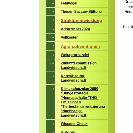
Dr. a
Feldvögel
mehrf
Hera
Thesen Succow Stiftung
Strukturentwicklung
Eintr
Agrardiesel 2024
Vollkosten
Agrarsubventionen
Weltagrarhandel
Zukunftskommission
Landwirtschaft
Kernsätze zur
Landwirtschaft
Klimaschutzplan 2050
*Düngestrategie
*Humusgehalte *THG-
Emissionen
*Tierbestandsreduzierung
*Nachhaltige
Landwirtschaft
Wissens-Check
Autoren