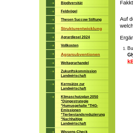
Fakk
Biodiversität
Feldvögel
Auf d
Thesen Succow Stiftung
welch
Strukturentwicklung
Ergän
Agrardiesel 2024
Vollkosten
Bu
Agrarsubventionen
Gl
k
Weltagrarhandel
Zukunftskommission
Landwirtschaft
Kernsätze zur
Landwirtschaft
Klimaschutzplan 2050
*Düngestrategie
*Humusgehalte *THG-
Emissionen
*Tierbestandsreduzierung
*Nachhaltige
Landwirtschaft
Wissens-Check