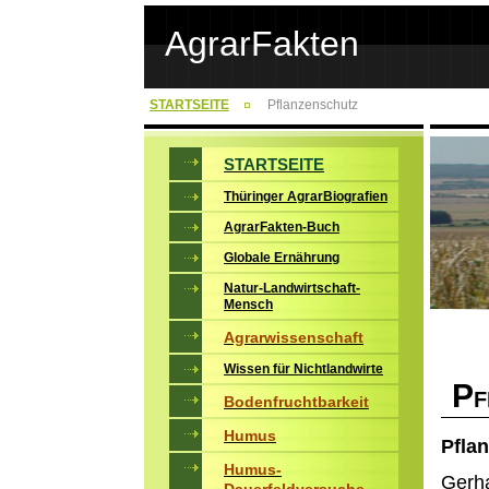
AgrarFakten
STARTSEITE
Pflanzenschutz
STARTSEITE
Thüringer AgrarBiografien
AgrarFakten-Buch
Globale Ernährung
Natur-Landwirtschaft-
Mensch
Agrarwissenschaft
Wissen für Nichtlandwirte
P
F
Bodenfruchtbarkeit
Humus
Pflan
Humus-
Ger