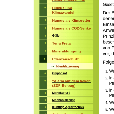
Dauerfeldversuche
Geset
Humus und
Der B
Klimawandel
denen
Humus als Klimaretter
Einsa
Humus als CO2-Senke
Anwen
Prinz
Gülle
besch
Terra Preta
von P
Mineraldüngung
vor, 
Pflanzenschutz
Folge
Identifizierung
Wa
Glyphosat
In
"Alarm auf dem Acker"
Pf
(ZDF-Beitrag)
In
Monokultur?
Pf
Mechanisierung
We
Künftige Agrartechnik
We