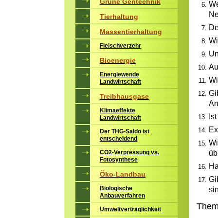
Grüne Gentechnik
We
Ne
Tierhaltung
De
Massentierhaltung
Wi
Fleischverzehr
Un
Bioenergie
Au
Energiewende
Wi
Landwirtschaft
Gi
Treibhausgase
An
Klimaeffekte
Is
Landwirtschaft
Ex
Der THG-Saldo ist
entscheidend
Wi
üb
CO2-Verpressung vs.
Fotosynthese
Ha
Öko-Landbau
Gi
Biologische
si
Anbauverfahren
Them
Umweltverträglichkeit