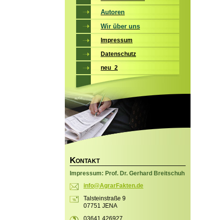
Autoren
Wir über uns
Impressum
Datenschutz
neu_2
K
ONTAKT
Impressum: Prof. Dr. Gerhard Breitschuh
info@Agr
arFakten
.de
Talsteinstraße 9
07751 JENA
03641 426927