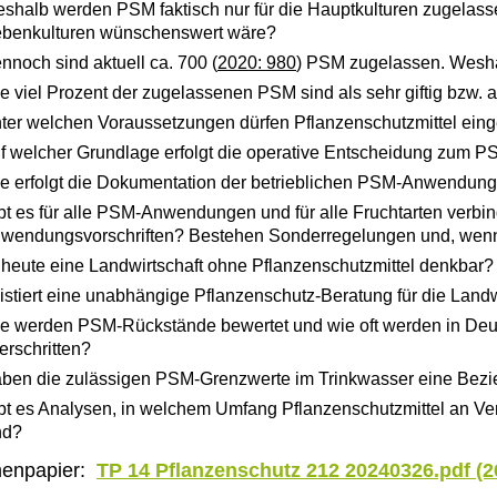
shalb werden PSM faktisch nur für die Hauptkulturen zugelasse
benkulturen wünschenswert wäre?
nnoch sind aktuell ca. 700 (
2020: 980
) PSM zugelassen. Wesha
e viel Prozent der zugelassenen PSM sind als sehr giftig bzw. als
ter welchen Voraussetzungen dürfen Pflanzenschutzmittel ein
f welcher Grundlage erfolgt die operative Entscheidung zum P
e erfolgt die Dokumentation der betrieblichen PSM-Anwendun
bt es für alle PSM-Anwendungen und für alle Fruchtarten verbi
wendungsvorschriften? Bestehen Sonderregelungen und, wenn
t heute eine Landwirtschaft ohne Pflanzenschutzmittel denkba
istiert eine unabhängige Pflanzenschutz-Beratung für die Land
e werden PSM-Rückstände bewertet und wie oft werden in Deut
erschritten?
ben die zulässigen PSM-Grenzwerte im Trinkwasser eine Bezie
bt es Analysen, in welchem Umfang Pflanzenschutzmittel an Ver
nd?
enpapier:
TP 14 Pflanzenschutz 212 20240326.pdf (2