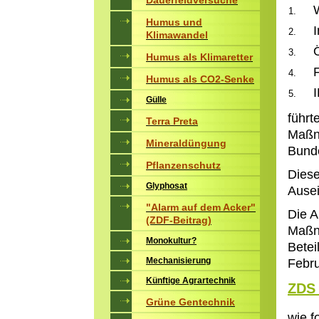
Dauerfeldversuche
Humus und
Klimawandel
Öko. 
Humus als Klimaretter
Frau
Humus als CO2-Senke
Gülle
führt
Terra Preta
Maßn
Mineraldüngung
Bunde
Pflanzenschutz
Diese
Glyphosat
Ausei
"Alarm auf dem Acker"
Die 
(ZDF-Beitrag)
Maßna
Monokultur?
Bete
Mechanisierung
Febru
Künftige Agrartechnik
ZDS 
Grüne Gentechnik
wie f