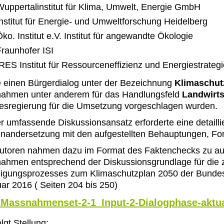
Wuppertalinstitut für Klima, Umwelt, Energie GmbH
Institut für Energie- und Umweltforschung Heidelberg
Institut e.V. Institut für angewandte Ökologie
nhofer ISI
IRES Institut für Ressourceneffizienz und Energiestrateg
e einen Bürgerdialog unter der Bezeichnung
Klimaschut
ahmen unter anderem für das Handlungsfeld
Landwirts
sregierung für die Umsetzung vorgeschlagen wurden.
r umfassende Diskussionsansatz erforderte eine detaillie
nandersetzung mit den aufgestellten Behauptungen, Fo
Autoren nahmen dazu im Format des Faktenchecks
zu a
hmen entsprechend der Diskussionsgrundlage für die 
iligungsprozesses zum Klimaschutzplan 2050 der Bund
ar 2016 ( Seiten 204 bis 250)
Massnahmenset-2-1_Input-2-Dialogphase-aktuali
olgt Stellung: