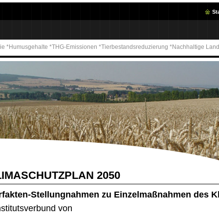
St
ie *Humusgehalte *THG-Emissionen *Tierbestandsreduzierung *Nachhaltige Landw
LIMASCHUTZPLAN 2050
rfakten-Stellungnahmen zu Einzelmaßnahmen des Kl
nstitutsverbund von