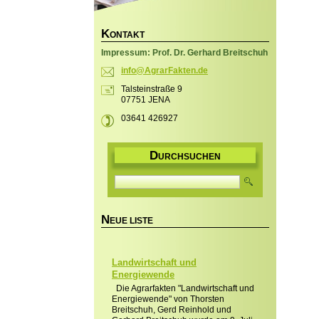
K
ONTAKT
Impressum: Prof. Dr. Gerhard Breitschuh
info@Agr
arFakten
.de
Talsteinstraße 9
07751 JENA
03641 426927
D
URCHSUCHEN
N
EUE LISTE
Landwirtschaft und
Energiewende
Die Agrarfakten "Landwirtschaft und
Energiewende" von Thorsten
Breitschuh, Gerd Reinhold und