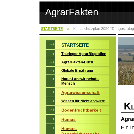
AgrarFakten
STARTSEITE
Klimaschutzplan 2050 *Düngestrateg
STARTSEITE
Thüringer AgrarBiografien
AgrarFakten-Buch
Globale Ernährung
Natur-Landwirtschaft-
Mensch
Agrarwissenschaft
Wissen für Nichtlandwirte
K
Bodenfruchtbarkeit
Agra
Humus
Ein I
Humus-