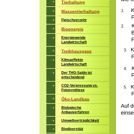
Tierhaltung
K
Massentierhaltung
F
Fleischverzehr
KSP-
Bioenergie
B
Energiewende
F
Landwirtschaft
K
Treibhausgase
F
Klimaeffekte
Landwirtschaft
KS
Der THG-Saldo ist
F
entscheidend
CO2-Verpressung vs.
KSP
Fotosynthese
F
Öko-Landbau
Auf d
Biologische
einse
Anbauverfahren
Umweltverträglichkeit
Biodiversität