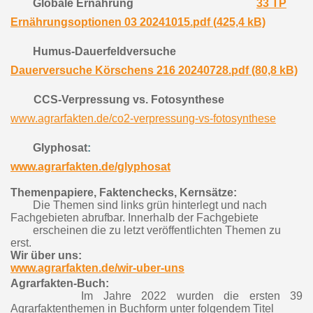
Globale Ernährung
33 TP
Ernährungsoptionen 03 20241015.pdf (425,4 kB)
Humus-Dauerfeldversuche
Dauerversuche Körschens 216 20240728.pdf (80,8 kB)
CCS-Verpressung vs. Fotosynthese
www.agrarfakten.de/co2-verpressung-vs-fotosynthese
Glyphosat
:
www.agrarfakten.de/glyphosat
Themenpapiere, Faktenchecks, Kernsätze:
Die Themen sind links grün hinterlegt und nach
Fachgebieten abrufbar. Innerhalb der Fachgebiete
erscheinen die zu letzt veröffentlichten Themen zu
erst.
Wir über uns:
www.agrarfakten.de/wir-uber-uns
Agrarfakten-Buch:
Im Jahre 2022 wurden die ersten 39
Agrarfaktenthemen in Buchform unter folgendem Titel