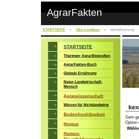
AgrarFakten
STARTSEITE
Öko-Landbau
Identifizierung
STARTSEITE
Thüringer AgrarBiografien
AgrarFakten-Buch
Globale Ernährung
Natur-Landwirtschaft-
Mensch
Agrarwissenschaft
Wissen für Nichtlandwirte
I
DEN
Bodenfruchtbarkeit
Gern ge
Option 
Humus
Wähle
Humus-