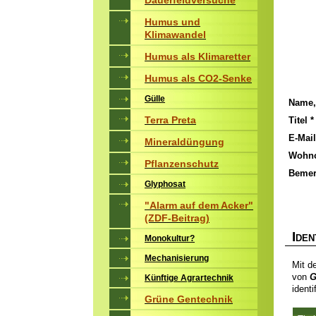
Dauerfeldversuche
Humus und
Klimawandel
Humus als Klimaretter
Humus als CO2-Senke
Gülle
Name,
Terra Preta
Titel *
E-Mail
Mineraldüngung
Wohno
Pflanzenschutz
Bemer
Glyphosat
"Alarm auf dem Acker"
(ZDF-Beitrag)
I
DEN
Monokultur?
Mechanisierung
Mit d
von
G
Künftige Agrartechnik
identif
Grüne Gentechnik