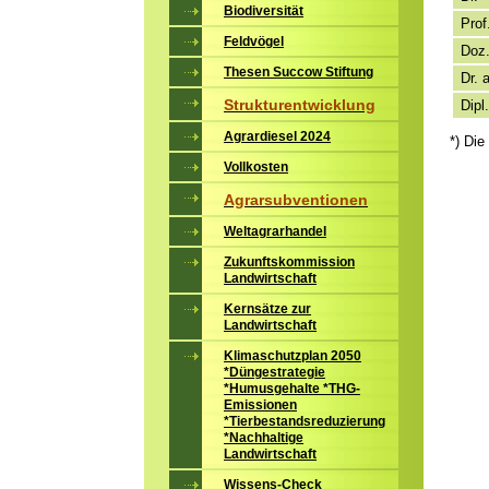
Biodiversität
Prof
Feldvögel
Doz.
Thesen Succow Stiftung
Dr. a
Strukturentwicklung
Dipl.
Agrardiesel 2024
*) Die
Vollkosten
Agrarsubventionen
Weltagrarhandel
Zukunftskommission
Landwirtschaft
Kernsätze zur
Landwirtschaft
Klimaschutzplan 2050
*Düngestrategie
*Humusgehalte *THG-
Emissionen
*Tierbestandsreduzierung
*Nachhaltige
Landwirtschaft
Wissens-Check