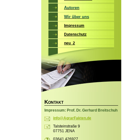
Autoren
Wir über uns
Impressum
Datenschutz
neu_2
K
ONTAKT
Impressum: Prof. Dr. Gerhard Breitschuh
info@Agr
arFakten
.de
Talsteinstraße 9
07751 JENA
03641 426927