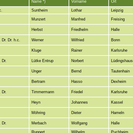
Name *)
Vorname
Ort
c.
Suntheim
Lothar
Leipzig
Munzert
Manfred
Freising
Herbst
Friedhelm
Halle
. Dr. Dr. h.c.
Werner
Wilfried
Bonn
Kluge
Rainer
Karlsruhe
. Dr.
Lütke Entrup
Norbert
Lüdingshaus
Unger
Bernd
Tautenhain
Bertram
Hasso
Dexheim
. Dr.
Timmermann
Friedel
Karlsruhe
Heyn
Johannes
Kassel
Möhring
Dieter
Hameln
. Dr.
Merbach
Wolfgang
Halle
Ruppert
Wilhelm
Puchheim