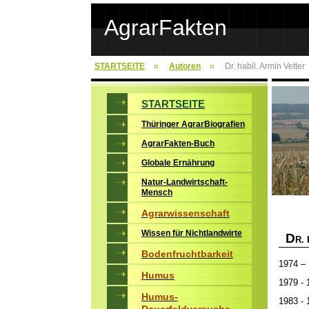
AgrarFakten
STARTSEITE
Autoren
Dr. habil. Armin Vetter
STARTSEITE
Thüringer AgrarBiografien
AgrarFakten-Buch
Globale Ernährung
Natur-Landwirtschaft-
Mensch
Agrarwissenschaft
Wissen für Nichtlandwirte
D
R.
Bodenfruchtbarkeit
1974 –
Humus
1979 -
Humus-
1983 - 