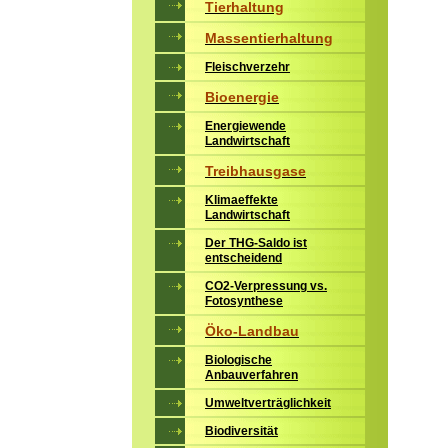
Tierhaltung
Massentierhaltung
Fleischverzehr
Bioenergie
Energiewende
Landwirtschaft
Treibhausgase
Klimaeffekte
Landwirtschaft
Der THG-Saldo ist
entscheidend
CO2-Verpressung vs.
Fotosynthese
Öko-Landbau
Biologische
Anbauverfahren
Umweltverträglichkeit
Biodiversität