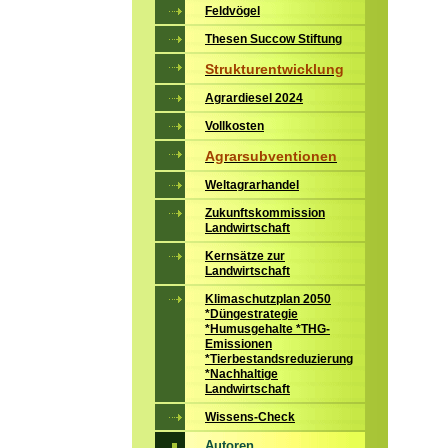
Feldvögel
Thesen Succow Stiftung
Strukturentwicklung
Agrardiesel 2024
Vollkosten
Agrarsubventionen
Weltagrarhandel
Zukunftskommission
Landwirtschaft
Kernsätze zur
Landwirtschaft
Klimaschutzplan 2050
*Düngestrategie
*Humusgehalte *THG-
Emissionen
*Tierbestandsreduzierung
*Nachhaltige
Landwirtschaft
Wissens-Check
Autoren