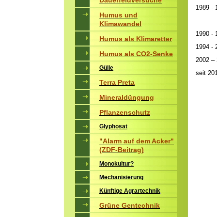
Dauerfeldversuche
1989 -
Humus und
Münc
Klimawandel
1990 -
Humus als Klimaretter
1994 -
Humus als CO2-Senke
2002 – 
Gülle
seit 2
Terra Preta
Mineraldüngung
Pflanzenschutz
Glyphosat
"Alarm auf dem Acker"
(ZDF-Beitrag)
Monokultur?
Mechanisierung
Künftige Agrartechnik
Grüne Gentechnik