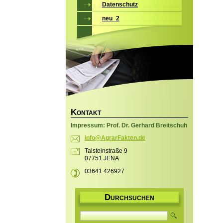
Datenschutz
neu_2
K
ONTAKT
Impressum: Prof. Dr. Gerhard Breitschuh
info@Agr
arFakten
.de
Talsteinstraße 9
07751 JENA
03641 426927
D
URCHSUCHEN