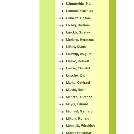
Lämmerhirt, Karl
Leiterer, Matthias
Lemcke, Bruno
Liebig, Dietmar
Linckh, Gustav
Lindner, Hermann
Löhle, Klaus
Ludwig, August
Lüdke, Helmut
Lüdke, Christel
Lusche, Erich
Marks, Gerhard
Märtin, Boto
Mentzel, Dietrich
Meyer, Eduard
Michael, Gerhard
Mikula, Ronald
Moszeik, Friedrich
Müller, Friedmar