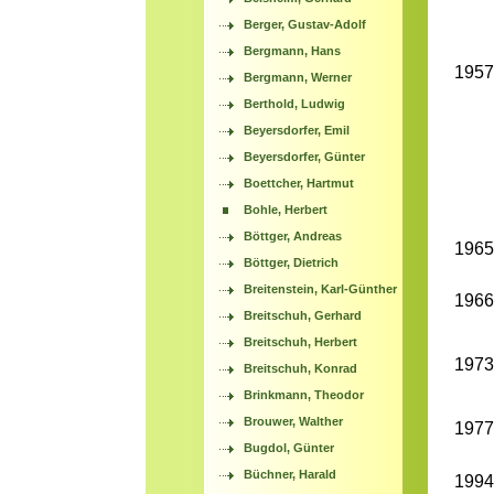
Berger, Gustav-Adolf
Bergmann, Hans
1957
Bergmann, Werner
Berthold, Ludwig
Beyersdorfer, Emil
Beyersdorfer, Günter
Boettcher, Hartmut
Bohle, Herbert
Böttger, Andreas
1965
Böttger, Dietrich
Breitenstein, Karl-Günther
1966
Breitschuh, Gerhard
Breitschuh, Herbert
1973
Breitschuh, Konrad
Brinkmann, Theodor
Brouwer, Walther
1977
Bugdol, Günter
Büchner, Harald
1994