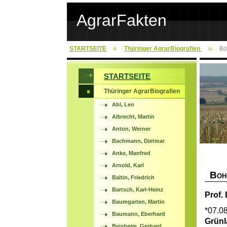
AgrarFakten
STARTSEITE
Thüringer AgrarBiografien
Bo
STARTSEITE
Thüringer AgrarBiografien
Abl, Leo
Albrecht, Martin
Anton, Werner
Bachmann, Dietmar
Anke, Manfred
Arnold, Karl
B
OH
Baltin, Friedrich
Bartsch, Karl-Heinz
Prof. 
Baumgarten, Martin
*07.08
Baumann, Eberhard
Grünl
Beisheim, Gerhard