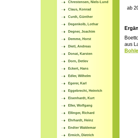
Chrestensen, Niels-Lund
ab 2
Claus, Konrad
Curdt, Günther
Degenkolb, Lothar
Ergän
Degner, Joachim
Boettc
Demme, Horst
aus La
Dietl, Andreas
Bohle
Donat, Karsten
Dorn, Detlev
Eckert, Hans
Edler, Wilhelm
Egerer, Karl
Eggebrecht, Heinrich
Eisenhardt, Kurt
Eller, Wolfgang
Ellinger, Richard
Ehrhardt, Heinz
Endter Waldemar
Ermich, Dietrich