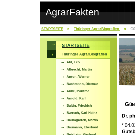
AgrarFakten
STARTSEITE
Thüringer AgrarBiografien
Gü
STARTSEITE
Thüringer AgrarBiografien
Abl, Leo
Albrecht, Martin
Anton, Werner
Bachmann, Dietmar
Anke, Manfred
Arnold, Karl
G
ÜN
Baltin, Friedrich
Bartsch, Karl-Heinz
Dr. ph
Baumgarten, Martin
* 04.0
Baumann, Eberhard
Gutsb
Beisheim, Gerhard