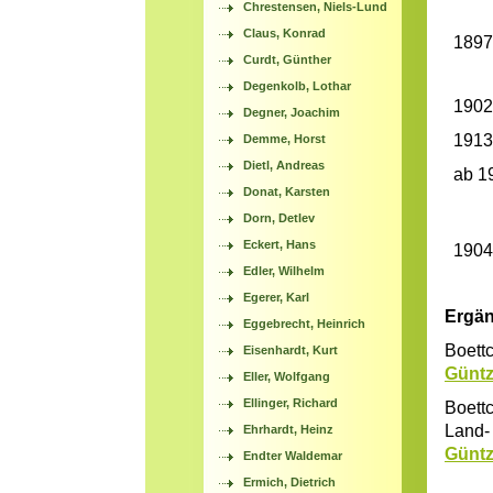
Chrestensen, Niels-Lund
Claus, Konrad
1897
Curdt, Günther
Degenkolb, Lothar
1902
Degner, Joachim
1913
Demme, Horst
Dietl, Andreas
ab 1
Donat, Karsten
Dorn, Detlev
Eckert, Hans
1904
Edler, Wilhelm
Egerer, Karl
Ergän
Eggebrecht, Heinrich
Boettc
Eisenhardt, Kurt
Günt
Eller, Wolfgang
Ellinger, Richard
Boett
Land- 
Ehrhardt, Heinz
Günt
Endter Waldemar
Ermich, Dietrich