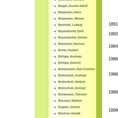
Berger, Gustav-Adolf
Bergmann, Hans
Bergmann, Werner
1881
Berthold, Ludwig
Beyersdorfer, Emil
1882
Beyersdorfer, Günter
Boettcher, Hartmut
1884
Bohle, Herbert
Böttger, Andreas
1986
Böttger, Dietrich
Breitenstein, Karl-Günther
1986
Breitschuh, Gerhard
Breitschuh, Herbert
Breitschuh, Konrad
1988
Brinkmann, Theodor
Brouwer, Walther
Bugdol, Günter
1899
Büchner, Harald