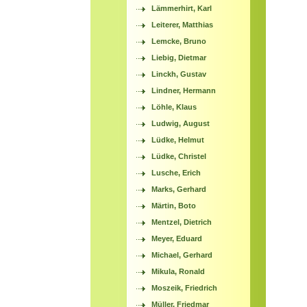
Lämmerhirt, Karl
Leiterer, Matthias
Lemcke, Bruno
Liebig, Dietmar
Linckh, Gustav
Lindner, Hermann
Löhle, Klaus
Ludwig, August
Lüdke, Helmut
Lüdke, Christel
Lusche, Erich
Marks, Gerhard
Märtin, Boto
Mentzel, Dietrich
Meyer, Eduard
Michael, Gerhard
Mikula, Ronald
Moszeik, Friedrich
Müller, Friedmar