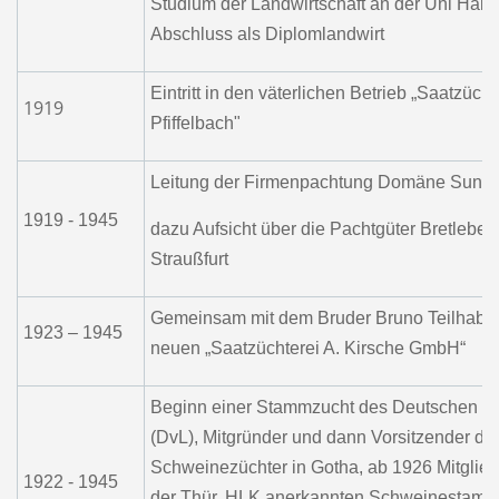
Studium der Landwirtschaft an der Uni Hall
Abschluss als Diplomlandwirt
Eintritt in den väterlichen Betrieb „Saatzücht
1919
Pfiffelbach"
Leitung der Firmenpachtung Domäne Sundh
1919 - 1945
dazu Aufsicht über die Pachtgüter Bretleben 
Straußfurt
Gemeinsam mit dem Bruder Bruno Teilhaber
1923 – 1945
neuen „Saatzüchterei A. Kirsche GmbH“
Beginn einer Stammzucht des Deutschen V
(DvL), Mitgründer und dann Vorsitzender d
Schweinezüchter in Gotha, ab 1926 Mitglied
1922 - 1945
der Thür. HLK anerkannten Schweinestammz