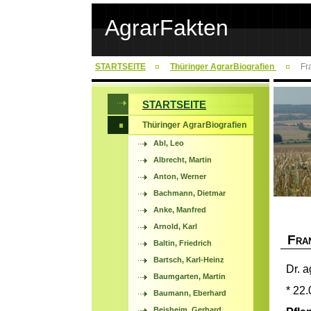
AgrarFakten
STARTSEITE
Thüringer AgrarBiografien
Fr
STARTSEITE
Thüringer AgrarBiografien
Abl, Leo
Albrecht, Martin
Anton, Werner
Bachmann, Dietmar
Anke, Manfred
Arnold, Karl
F
RA
Baltin, Friedrich
Bartsch, Karl-Heinz
Dr. a
Baumgarten, Martin
* 22.
Baumann, Eberhard
Beisheim, Gerhard