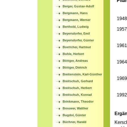
Pfla
Berger, Gustav-Adolf
Bergmann, Hans
1948
Bergmann, Werner
Berthold, Ludwig
1957
Beyersdorfer, Emil
Beyersdorfer, Günter
1961
Boettcher, Hartmut
Bohle, Herbert
Böttger, Andreas
1964
Böttger, Dietrich
Breitenstein, Karl-Günther
1969
Breitschuh, Gerhard
Breitschuh, Herbert
1992
Breitschuh, Konrad
Brinkmann, Theodor
Brouwer, Walther
Ergän
Bugdol, Günter
Kersc
Büchner, Harald