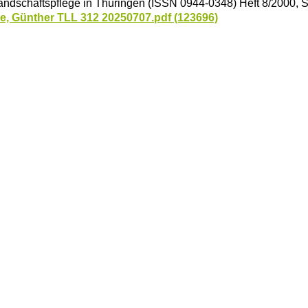
andschaftspflege in Thüringen (ISSN 0944-0348) Heft 8/2000, S
e, Günther TLL 312 20250707.pdf (123696)