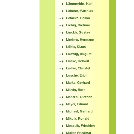
Lämmerhirt, Karl
Leiterer, Matthias
Lemcke, Bruno
Liebig, Dietmar
Linckh, Gustav
Lindner, Hermann
Löhle, Klaus
Ludwig, August
Lüdke, Helmut
Lüdke, Christel
Lusche, Erich
Marks, Gerhard
Märtin, Boto
Mentzel, Dietrich
Meyer, Eduard
Michael, Gerhard
Mikula, Ronald
Moszeik, Friedrich
Müller, Friedmar