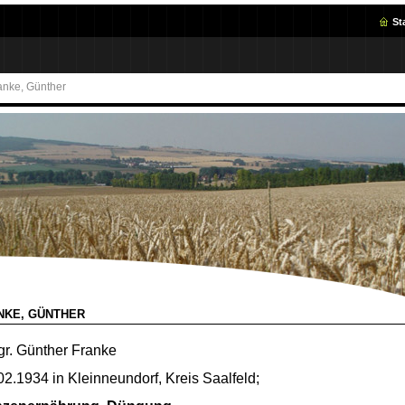
St
anke, Günther
NKE, GÜNTHER
gr. Günther Franke
02.1934 in Kleinneundorf, Kreis Saalfeld;